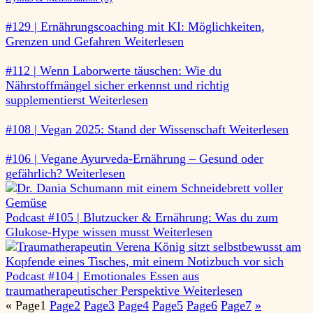
#129 | Ernährungscoaching mit KI: Möglichkeiten,
Grenzen und Gefahren
Weiterlesen
#112 | Wenn Laborwerte täuschen: Wie du
Nährstoffmängel sicher erkennst und richtig
supplementierst
Weiterlesen
#108 | Vegan 2025: Stand der Wissenschaft
Weiterlesen
#106 | Vegane Ayurveda-Ernährung – Gesund oder
gefährlich?
Weiterlesen
Podcast #105 | Blutzucker & Ernährung: Was du zum
Glukose-Hype wissen musst
Weiterlesen
Podcast #104 | Emotionales Essen aus
traumatherapeutischer Perspektive
Weiterlesen
«
Page
1
Page
2
Page
3
Page
4
Page
5
Page
6
Page
7
»