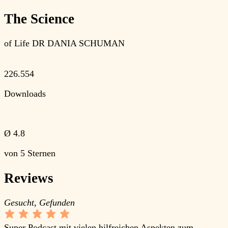
The Science
of Life
DR DANIA SCHUMAN
226.554
Downloads
Ø
4.8
von 5 Sternen
Reviews
Gesucht, Gefunden
K
Super Podcast mit vielen hilfreichen Aspekten zum
A