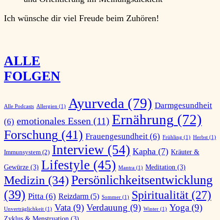
Ich wünsche dir viel
Freude
beim Zuhören!
ALLE
FOLGEN
Ayurveda
(79)
Darmgesundheit
Alle Podcasts
Allergien
(1)
Ernährung
(72)
emotionales Essen
(11)
(6)
Forschung
(41)
Frauengesundheit
(6)
Frühling
(1)
Herbst
(1)
Interview
(54)
Kapha
(7)
Kräuter &
Immunsystem
(2)
Lifestyle
(45)
Gewürze
(3)
Meditation
(3)
Mantra
(1)
Persönlichkeitsentwicklung
Medizin
(34)
(39)
Spiritualität
(27)
Pitta
(6)
Reizdarm
(5)
Sommer
(1)
Vata
(9)
Verdauung
(9)
Yoga
(9)
Unverträglichkeit
(1)
Winter
(1)
Zyklus & Menstruation
(3)