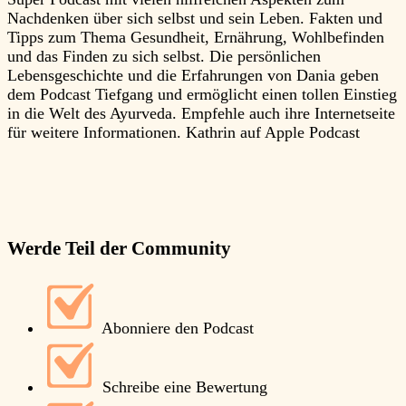
Nachdenken über sich selbst und sein Leben. Fakten und
e
Tipps zum Thema Gesundheit, Ernährung, Wohlbefinden
e
und das Finden zu sich selbst. Die persönlichen
i
Lebensgeschichte und die Erfahrungen von Dania geben
S
dem Podcast Tiefgang und ermöglicht einen tollen Einstieg
a
in die Welt des Ayurveda. Empfehle auch ihre Internetseite
d
für weitere Informationen.
Kathrin auf Apple Podcast
s
k
v
g
A
Werde Teil der Community
Abonniere den Podcast
Schreibe eine Bewertung