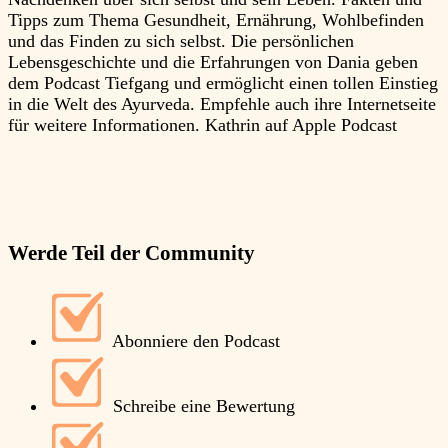
Tipps zum Thema Gesundheit, Ernährung, Wohlbefinden
e
und das Finden zu sich selbst. Die persönlichen
i
Lebensgeschichte und die Erfahrungen von Dania geben
S
dem Podcast Tiefgang und ermöglicht einen tollen Einstieg
a
in die Welt des Ayurveda. Empfehle auch ihre Internetseite
d
für weitere Informationen.
Kathrin auf Apple Podcast
s
k
v
g
A
Werde Teil der Community
Abonniere den Podcast
Schreibe eine Bewertung