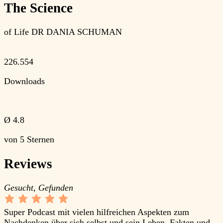
The Science
of Life
DR DANIA SCHUMAN
226.554
Downloads
Ø
4.8
von 5 Sternen
Reviews
Gesucht, Gefunden
K
Super Podcast mit vielen hilfreichen Aspekten zum
A
Nachdenken über sich selbst und sein Leben. Fakten und
e