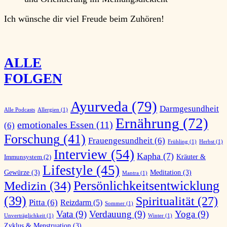
Ich wünsche dir viel
Freude
beim Zuhören!
ALLE
FOLGEN
Ayurveda
(79)
Darmgesundheit
Alle Podcasts
Allergien
(1)
Ernährung
(72)
emotionales Essen
(11)
(6)
Forschung
(41)
Frauengesundheit
(6)
Frühling
(1)
Herbst
(1)
Interview
(54)
Kapha
(7)
Kräuter &
Immunsystem
(2)
Lifestyle
(45)
Gewürze
(3)
Meditation
(3)
Mantra
(1)
Persönlichkeitsentwicklung
Medizin
(34)
(39)
Spiritualität
(27)
Pitta
(6)
Reizdarm
(5)
Sommer
(1)
Vata
(9)
Verdauung
(9)
Yoga
(9)
Unverträglichkeit
(1)
Winter
(1)
Zyklus & Menstruation
(3)