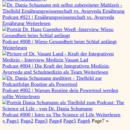
Podcast #021 | Ernährungswissenschaft vs. Ayurveda
Ernährung
Weiterlesen
Podcast #008 | Wieso Gesundheit beim Schlaf anfängt
Weiterlesen
Podcast #004 | Die Kraft der Integrativen Medizin:
Ayurveda und Schulmedizin als Team
Weiterlesen
Podcast #002 | Warum Routine dein Powertool werden
sollte
Weiterlesen
Podcast #000 | Intro zu The Science of Life
Weiterlesen
«
Page
1
Page
2
Page
3
Page
4
Page
5
Page
6
Page
7
»