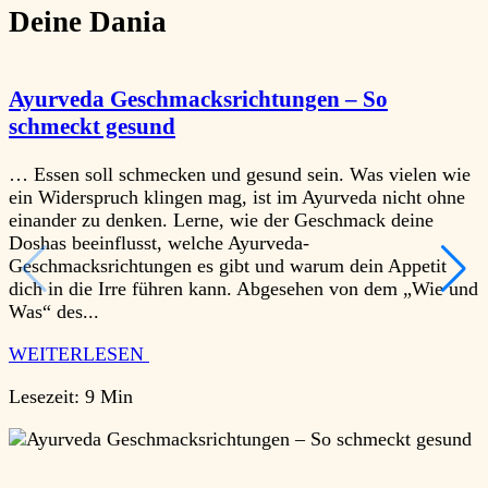
Deine Dania
Ayurveda Geschmacksrichtungen – So
schmeckt gesund
… Essen soll schmecken und gesund sein. Was vielen wie
A
ein Widerspruch klingen mag, ist im Ayurveda nicht ohne
l
einander zu denken. Lerne, wie der Geschmack deine
m
Doshas beeinflusst, welche Ayurveda-
E
Geschmacksrichtungen es gibt und warum dein Appetit
dich in die Irre führen kann. Abgesehen von dem „Wie und
B
Was“ des...
S
WEITERLESEN
Lesezeit:
9 Min
L