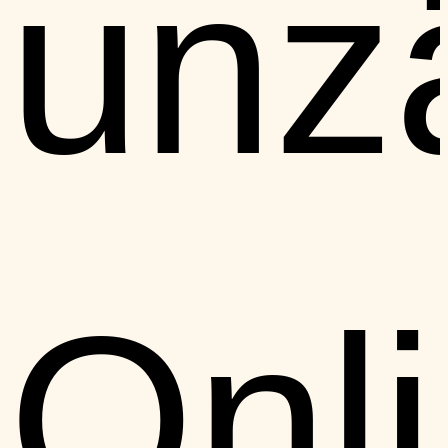
unz
Onl