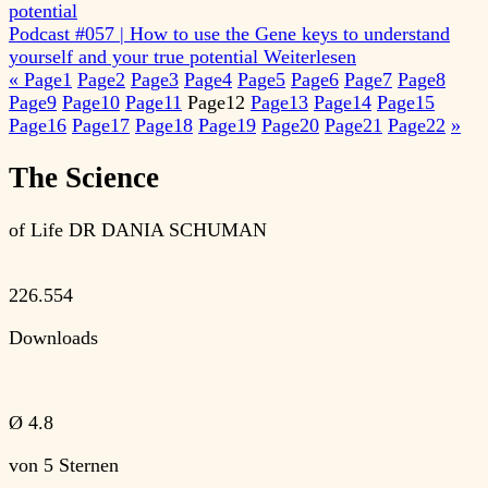
Podcast #057 | How to use the Gene keys to understand
yourself and your true potential
Weiterlesen
«
Page
1
Page
2
Page
3
Page
4
Page
5
Page
6
Page
7
Page
8
Page
9
Page
10
Page
11
Page
12
Page
13
Page
14
Page
15
Page
16
Page
17
Page
18
Page
19
Page
20
Page
21
Page
22
»
The Science
of Life
DR DANIA SCHUMAN
226.554
Downloads
Ø
4.8
von 5 Sternen