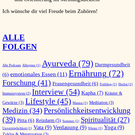
Ich wünsche dir viel
Freude
beim Zuhören!
ALLE
FOLGEN
Ayurveda
(79)
Darmgesundheit
Alle Podcasts
Allergien
(1)
Ernährung
(72)
emotionales Essen
(11)
(6)
Forschung
(41)
Frauengesundheit
(6)
Frühling
(1)
Herbst
(1)
Interview
(54)
Kapha
(7)
Kräuter &
Immunsystem
(2)
Lifestyle
(45)
Gewürze
(3)
Meditation
(3)
Mantra
(1)
Persönlichkeitsentwicklung
Medizin
(34)
(39)
Spiritualität
(27)
Pitta
(6)
Reizdarm
(5)
Sommer
(1)
Vata
(9)
Verdauung
(9)
Yoga
(9)
Unverträglichkeit
(1)
Winter
(1)
Zyklus & Menstruation
(3)