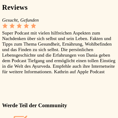
Reviews
Gesucht, Gefunden
K
Super Podcast mit vielen hilfreichen Aspekten zum
A
Nachdenken über sich selbst und sein Leben. Fakten und
e
Tipps zum Thema Gesundheit, Ernährung, Wohlbefinden
e
und das Finden zu sich selbst. Die persönlichen
i
Lebensgeschichte und die Erfahrungen von Dania geben
S
dem Podcast Tiefgang und ermöglicht einen tollen Einstieg
a
in die Welt des Ayurveda. Empfehle auch ihre Internetseite
d
für weitere Informationen.
Kathrin auf Apple Podcast
s
k
v
g
A
Werde Teil der Community