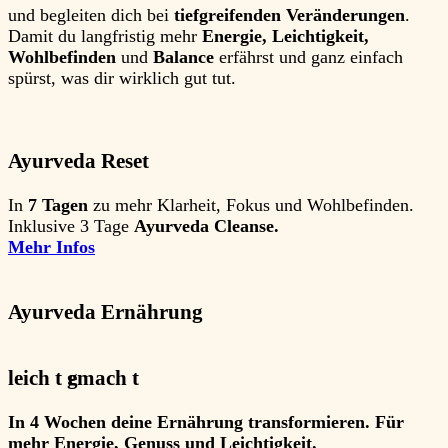
und begleiten dich bei
tiefgreifenden Veränderungen
.
Damit du langfristig mehr
Energie, Leichtigkeit,
Wohlbefinden
und
Balance
erfährst und ganz einfach
spürst,
was dir wirklich gut tut
.
Ayurveda
Rese
t
In
7 Tagen
zu mehr Klarheit, Fokus und Wohlbefinden.
Inklusive 3 Tage
Ayurveda Cleanse
.
Mehr Infos
Ayurveda Ernährung
leich t
g
­emach t
In
4 Wochen
deine
Ernährung transformieren
. Für
mehr Energie, Genuss und Leichtigkeit.