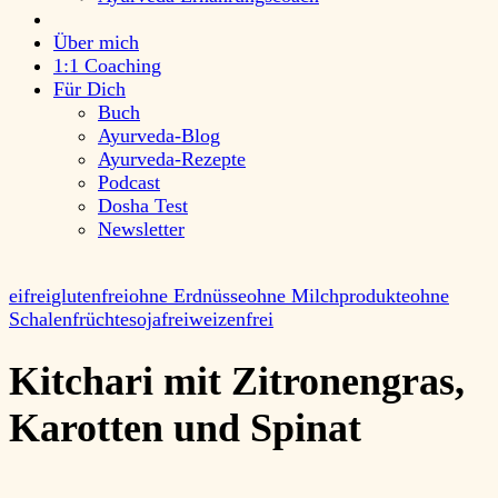
Über mich
1:1 Coaching
Für Dich
Buch
Ayurveda-Blog
Ayurveda-Rezepte
Podcast
Dosha Test
Newsletter
eifrei
glutenfrei
ohne Erdnüsse
ohne Milchprodukte
ohne
Schalenfrüchte
sojafrei
weizenfrei
Kitchari mit Zitronengras,
Karotten und Spinat