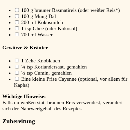
100
g brauner Basmatireis
(oder weißer Reis*)
100
g Mung Dal
200
ml Kokosmilch
1
tsp Ghee
(oder Kokosöl)
700
ml Wasser
Gewürze & Kräuter
1
Zehe Knoblauch
¼
tsp Koriandersaat, gemahlen
⅓
tsp Cumin, gemahlen
Eine kleine Prise Cayenne
(optional, vor allem für
Kapha)
Wichtige Hinweise:
Falls du weißen statt braunen Reis verwendest, verändert
sich der Nährwertgehalt des Rezeptes.
Zubereitung