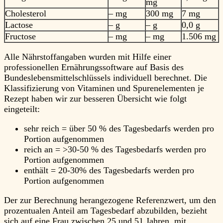
mg
Cholesterol
– mg
300 mg
7 mg
Lactose
– g
– g
0,0 g
Fructose
– mg
– mg
1.506 mg
Alle Nährstoffangaben wurden mit Hilfe einer
professionellen Ernährungssoftware auf Basis des
Bundeslebensmittelschlüssels individuell berechnet. Die
Klassifizierung von Vitaminen und Spurenelementen je
Rezept haben wir zur besseren Übersicht wie folgt
eingeteilt:
sehr reich = über 50 % des Tagesbedarfs werden pro
Portion aufgenommen
reich an = >30-50 % des Tagesbedarfs werden pro
Portion aufgenommen
enthält = 20-30% des Tagesbedarfs werden pro
Portion aufgenommen
Der zur Berechnung herangezogene Referenzwert, um den
prozentualen Anteil am Tagesbedarf abzubilden, bezieht
sich auf eine Frau zwischen 25 und 51 Jahren, mit