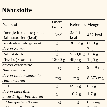
Nährstoffe
Obere
Nährstoff
Referenz
Menge
Grenze
Energie inkl. Energie aus
2.043
– kcal
432 kcal
Ballaststoffen (kcal)
kcal
Kohlenhydrate gesamt
– g
303,7 g
80,0 g
davon Zucker
– g
– g
7 g
Ballaststoffe
– g
> 30,0 g
13,4 g
Eiweiß (Protein)
120,0 g
48,0 g
18,5 g
davon essentielle
– mg
– mg
9.819 mg
Aminosäuren
davon nichtessentielle
– mg
– mg
8.673 mg
Aminosäuren
Fett
– g
69,3 g
6,6 g
davon mehrfach
– g
16,2 g
1,7 g
ungesättigte Fettsäuren
– Omega-3-Fettsäuren
– mg
– mg
635 mg