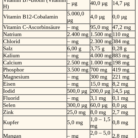
Vitamin B7-Biotin (Vitamin
– µg
40,0 µg
14,7 µg
H)
5.000,0
Vitamin B12-Cobalamin
4,0 µg
0,0 µg
µg
Vitamin C-Ascorbinsäure
– mg
95,0 mg
47,2 mg
Natrium
2.400 mg
1.500 mg
110 mg
Chlorid
– mg
2.300 mg
384 mg
Salz
6,00 g
3,75 g
0,28 g
Kalium
– mg
4.000 mg
883 mg
Calcium
2.500 mg
1.000 mg
198 mg
Phosphor
3.500 mg
700 mg
419 mg
Magnesium
– mg
300 mg
221 mg
Eisen
– mg
15,0 mg
8,2 mg
Iodid
500,0 µg
200,0 µg
14,5 µg
Fluorid
– mg
3,1 mg
0,1 mg
Selen
300,0 µg
60,0 µg
0,0 µg
Zink
25,0 mg
8,0 mg
2,7 mg
1,0 – 1,5
Kupfer
5,0 mg
0,8 mg
mg
2,0 – 5,0
Mangan
– mg
2,8 mg