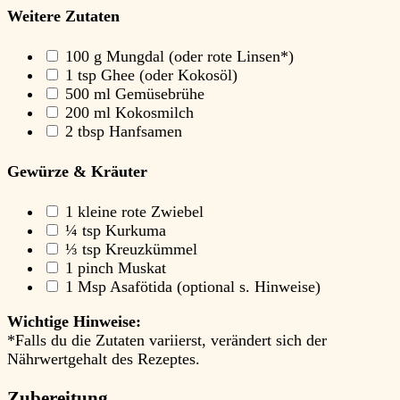
Weitere Zutaten
100
g Mungdal
(oder rote Linsen*)
1
tsp Ghee
(oder Kokosöl)
500
ml Gemüsebrühe
200
ml Kokosmilch
2
tbsp Hanfsamen
Gewürze & Kräuter
1
kleine rote Zwiebel
¼
tsp Kurkuma
⅓
tsp Kreuzkümmel
1
pinch Muskat
1
Msp Asafötida
(optional s. Hinweise)
Wichtige Hinweise:
*Falls du die Zutaten variierst, verändert sich der
Nährwertgehalt des Rezeptes.
Zubereitung