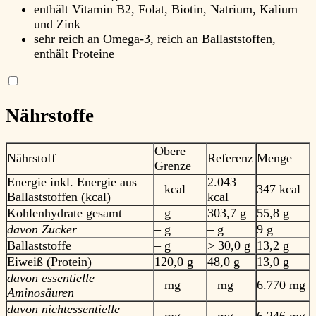
enthält Vitamin B2, Folat, Biotin, Natrium, Kalium
und Zink
sehr reich an Omega-3, reich an Ballaststoffen,
enthält Proteine
Nährstoffe
Obere
Nährstoff
Referenz
Menge
Grenze
Energie inkl. Energie aus
2.043
– kcal
347 kcal
Ballaststoffen (kcal)
kcal
Kohlenhydrate gesamt
– g
303,7 g
55,8 g
davon Zucker
– g
– g
9 g
Ballaststoffe
– g
> 30,0 g
13,2 g
Eiweiß (Protein)
120,0 g
48,0 g
13,0 g
davon essentielle
– mg
– mg
6.770 mg
Aminosäuren
davon nichtessentielle