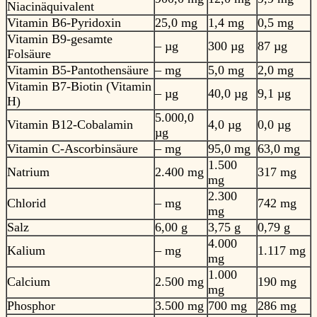
Niacinäquivalent
Vitamin B6-Pyridoxin
25,0 mg
1,4 mg
0,5 mg
Vitamin B9-gesamte
– µg
300 µg
87 µg
Folsäure
Vitamin B5-Pantothensäure
– mg
5,0 mg
2,0 mg
Vitamin B7-Biotin (Vitamin
– µg
40,0 µg
9,1 µg
H)
5.000,0
Vitamin B12-Cobalamin
4,0 µg
0,0 µg
µg
Vitamin C-Ascorbinsäure
– mg
95,0 mg
63,0 mg
1.500
Natrium
2.400 mg
317 mg
mg
2.300
Chlorid
– mg
742 mg
mg
Salz
6,00 g
3,75 g
0,79 g
4.000
Kalium
– mg
1.117 mg
mg
1.000
Calcium
2.500 mg
190 mg
mg
Phosphor
3.500 mg
700 mg
286 mg