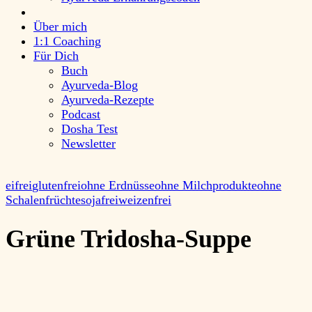
Über mich
1:1 Coaching
Für Dich
Buch
Ayurveda-Blog
Ayurveda-Rezepte
Podcast
Dosha Test
Newsletter
eifrei
glutenfrei
ohne Erdnüsse
ohne Milchprodukte
ohne
Schalenfrüchte
sojafrei
weizenfrei
Grüne Tridosha-Suppe