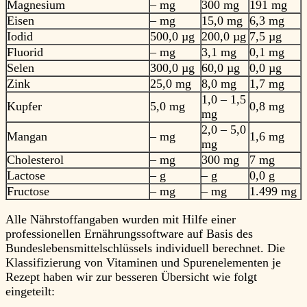
Magnesium
– mg
300 mg
191 mg
Eisen
– mg
15,0 mg
6,3 mg
Iodid
500,0 µg
200,0 µg
7,5 µg
Fluorid
– mg
3,1 mg
0,1 mg
Selen
300,0 µg
60,0 µg
0,0 µg
Zink
25,0 mg
8,0 mg
1,7 mg
1,0 – 1,5
Kupfer
5,0 mg
0,8 mg
mg
2,0 – 5,0
Mangan
– mg
1,6 mg
mg
Cholesterol
– mg
300 mg
7 mg
Lactose
– g
– g
0,0 g
Fructose
– mg
– mg
1.499 mg
Alle Nährstoffangaben wurden mit Hilfe einer
professionellen Ernährungssoftware auf Basis des
Bundeslebensmittelschlüssels individuell berechnet. Die
Klassifizierung von Vitaminen und Spurenelementen je
Rezept haben wir zur besseren Übersicht wie folgt
eingeteilt: