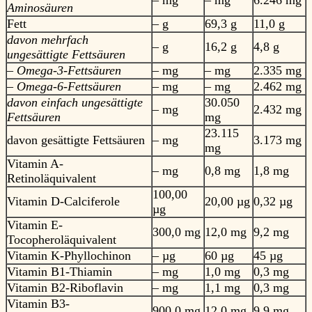
– mg
– mg
6.246 mg
Aminosäuren
Fett
– g
69,3 g
11,0 g
davon mehrfach
– g
16,2 g
4,8 g
ungesättigte Fettsäuren
– Omega-3-Fettsäuren
– mg
– mg
2.335 mg
– Omega-6-Fettsäuren
– mg
– mg
2.462 mg
davon einfach ungesättigte
30.050
– mg
2.432 mg
Fettsäuren
mg
23.115
davon gesättigte Fettsäuren
– mg
3.173 mg
mg
Vitamin A-
– mg
0,8 mg
1,8 mg
Retinoläquivalent
100,00
Vitamin D-Calciferole
20,00 µg
0,32 µg
µg
Vitamin E-
300,0 mg
12,0 mg
9,2 mg
Tocopheroläquivalent
Vitamin K-Phyllochinon
– µg
60 µg
45 µg
Vitamin B1-Thiamin
– mg
1,0 mg
0,3 mg
Vitamin B2-Riboflavin
– mg
1,1 mg
0,3 mg
Vitamin B3-
900,0 mg
12,0 mg
9,9 mg