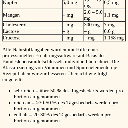
Kupfer
5,0 mg
0,5 mg
mg
2,0 – 5,0
Mangan
– mg
1,1 mg
mg
Cholesterol
– mg
300 mg
7 mg
Lactose
– g
– g
0,0 g
Fructose
– mg
– mg
1.158 mg
Alle Nährstoffangaben wurden mit Hilfe einer
professionellen Ernährungssoftware auf Basis des
Bundeslebensmittelschlüssels individuell berechnet. Die
Klassifizierung von Vitaminen und Spurenelementen je
Rezept haben wir zur besseren Übersicht wie folgt
eingeteilt:
sehr reich = über 50 % des Tagesbedarfs werden pro
Portion aufgenommen
reich an = >30-50 % des Tagesbedarfs werden pro
Portion aufgenommen
enthält = 20-30% des Tagesbedarfs werden pro
Portion aufgenommen