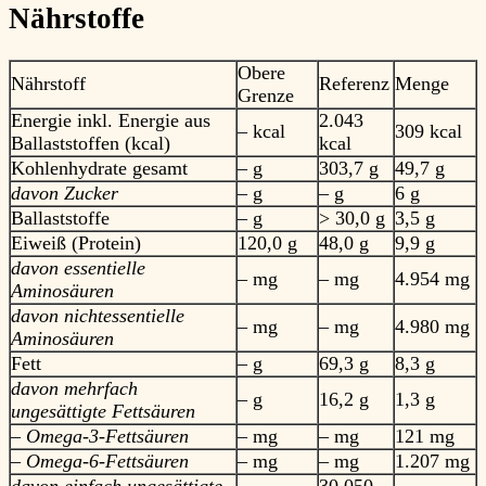
Nährstoffe
Obere
Nährstoff
Referenz
Menge
Grenze
Energie inkl. Energie aus
2.043
– kcal
309 kcal
Ballaststoffen (kcal)
kcal
Kohlenhydrate gesamt
– g
303,7 g
49,7 g
davon Zucker
– g
– g
6 g
Ballaststoffe
– g
> 30,0 g
3,5 g
Eiweiß (Protein)
120,0 g
48,0 g
9,9 g
davon essentielle
– mg
– mg
4.954 mg
Aminosäuren
davon nichtessentielle
– mg
– mg
4.980 mg
Aminosäuren
Fett
– g
69,3 g
8,3 g
davon mehrfach
– g
16,2 g
1,3 g
ungesättigte Fettsäuren
– Omega-3-Fettsäuren
– mg
– mg
121 mg
– Omega-6-Fettsäuren
– mg
– mg
1.207 mg