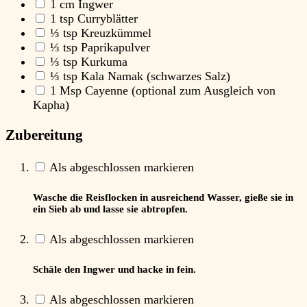
1
cm Ingwer
1
tsp Curryblätter
⅓
tsp Kreuzkümmel
⅓
tsp Paprikapulver
⅓
tsp Kurkuma
⅓
tsp Kala Namak
(schwarzes Salz)
1
Msp Cayenne
(optional zum Ausgleich von
Kapha)
Zubereitung
Als abgeschlossen markieren
Wasche die Reisflocken in ausreichend Wasser, gieße sie in
ein Sieb ab und lasse sie abtropfen.
Als abgeschlossen markieren
Schäle den Ingwer und hacke in fein.
Als abgeschlossen markieren