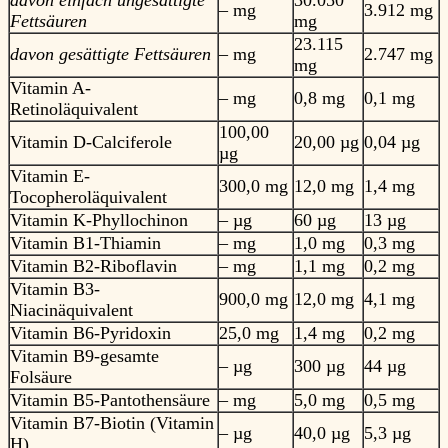
davon einfach ungesättigte
30.050
– mg
3.912 mg
Fettsäuren
mg
23.115
davon gesättigte Fettsäuren
– mg
2.747 mg
mg
Vitamin A-
– mg
0,8 mg
0,1 mg
Retinoläquivalent
100,00
Vitamin D-Calciferole
20,00 µg
0,04 µg
µg
Vitamin E-
300,0 mg
12,0 mg
1,4 mg
Tocopheroläquivalent
Vitamin K-Phyllochinon
– µg
60 µg
13 µg
Vitamin B1-Thiamin
– mg
1,0 mg
0,3 mg
Vitamin B2-Riboflavin
– mg
1,1 mg
0,2 mg
Vitamin B3-
900,0 mg
12,0 mg
4,1 mg
Niacinäquivalent
Vitamin B6-Pyridoxin
25,0 mg
1,4 mg
0,2 mg
Vitamin B9-gesamte
– µg
300 µg
44 µg
Folsäure
Vitamin B5-Pantothensäure
– mg
5,0 mg
0,5 mg
Vitamin B7-Biotin (Vitamin
– µg
40,0 µg
5,3 µg
H)