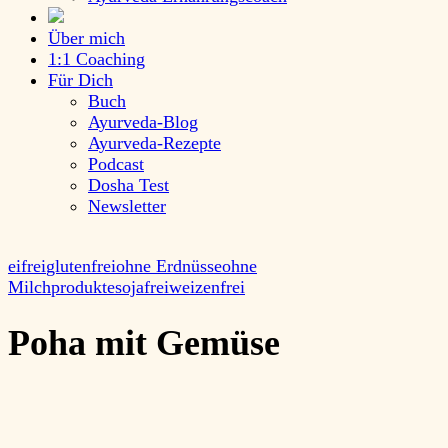
Über mich
1:1 Coaching
Für Dich
Buch
Ayurveda-Blog
Ayurveda-Rezepte
Podcast
Dosha Test
Newsletter
eifrei
glutenfrei
ohne Erdnüsse
ohne
Milchprodukte
sojafrei
weizenfrei
Poha mit Gemüse