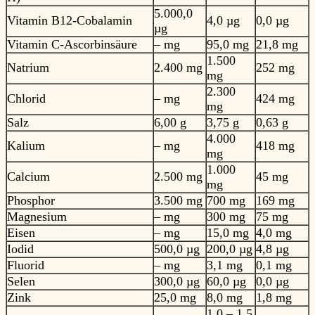
5.000,0
Vitamin B12-Cobalamin
4,0 µg
0,0 µg
µg
Vitamin C-Ascorbinsäure
– mg
95,0 mg
21,8 mg
1.500
Natrium
2.400 mg
252 mg
mg
2.300
Chlorid
– mg
424 mg
mg
Salz
6,00 g
3,75 g
0,63 g
4.000
Kalium
– mg
418 mg
mg
1.000
Calcium
2.500 mg
45 mg
mg
Phosphor
3.500 mg
700 mg
169 mg
Magnesium
– mg
300 mg
75 mg
Eisen
– mg
15,0 mg
4,0 mg
Iodid
500,0 µg
200,0 µg
4,8 µg
Fluorid
– mg
3,1 mg
0,1 mg
Selen
300,0 µg
60,0 µg
0,0 µg
Zink
25,0 mg
8,0 mg
1,8 mg
1,0 – 1,5