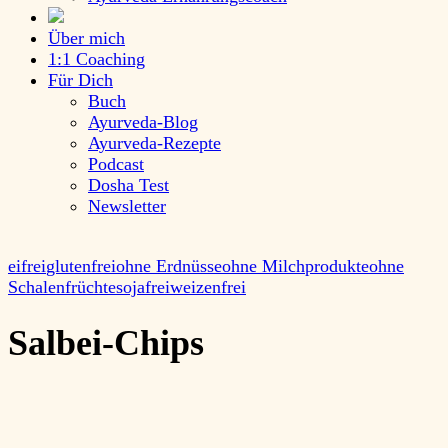
Über mich
1:1 Coaching
Für Dich
Buch
Ayurveda-Blog
Ayurveda-Rezepte
Podcast
Dosha Test
Newsletter
eifrei
glutenfrei
ohne Erdnüsse
ohne Milchprodukte
ohne
Schalenfrüchte
sojafrei
weizenfrei
Salbei-Chips