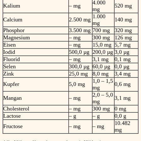
4.000
Kalium
– mg
520 mg
mg
1.000
Calcium
2.500 mg
140 mg
mg
Phosphor
3.500 mg
700 mg
320 mg
Magnesium
– mg
300 mg
126 mg
Eisen
– mg
15,0 mg
5,7 mg
Iodid
500,0 µg
200,0 µg
3,0 µg
Fluorid
– mg
3,1 mg
0,1 mg
Selen
300,0 µg
60,0 µg
0,0 µg
Zink
25,0 mg
8,0 mg
3,4 mg
1,0 – 1,5
Kupfer
5,0 mg
0,6 mg
mg
2,0 – 5,0
Mangan
– mg
3,1 mg
mg
Cholesterol
– mg
300 mg
0 mg
Lactose
– g
– g
0,0 g
10.482
Fructose
– mg
– mg
mg