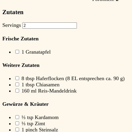
Zutaten
Servings
Frische Zutaten
1
Granatapfel
Weitere Zutaten
8
tbsp Haferflocken
(8 EL entsprechen ca. 90 g)
1
tbsp Chiasamen
160
ml Reis-Mandeldrink
Gewürze & Kräuter
⅓
tsp Kardamom
⅓
tsp Zimt
1
pinch Steinsalz