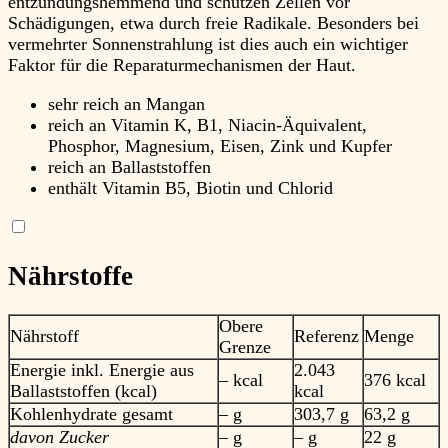
entzündungshemmend und schützen Zellen vor
Schädigungen, etwa durch freie Radikale. Besonders bei
vermehrter Sonnenstrahlung ist dies auch ein wichtiger
Faktor für die Reparaturmechanismen der Haut.
sehr reich an Mangan
reich an Vitamin K, B1, Niacin-Äquivalent,
Phosphor, Magnesium, Eisen, Zink und Kupfer
reich an Ballaststoffen
enthält Vitamin B5, Biotin und Chlorid
Nährstoffe
Obere
Nährstoff
Referenz
Menge
Grenze
Energie inkl. Energie aus
2.043
– kcal
376 kcal
Ballaststoffen (kcal)
kcal
Kohlenhydrate gesamt
– g
303,7 g
63,2 g
davon Zucker
– g
– g
22 g