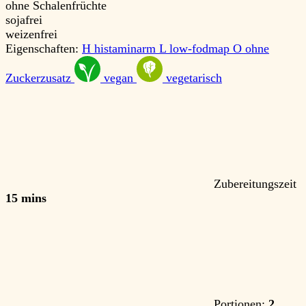
ohne Schalenfrüchte
sojafrei
weizenfrei
Eigenschaften:
H
histaminarm
L
low-fodmap
O
ohne
Zuckerzusatz
vegan
vegetarisch
Zubereitungszeit
15 mins
Portionen:
2