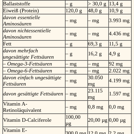
Ballaststoffe
– g
> 30,0 g
13,4 g
Eiweiß (Protein)
120,0 g
48,0 g
10,9 g
davon essentielle
– mg
– mg
3.993 mg
Aminosäuren
davon nichtessentielle
– mg
– mg
4.436 mg
Aminosäuren
Fett
– g
69,3 g
11,5 g
davon mehrfach
– g
16,2 g
4,9 g
ungesättigte Fettsäuren
– Omega-3-Fettsäuren
– mg
– mg
92 mg
– Omega-6-Fettsäuren
– mg
– mg
2.022 mg
davon einfach ungesättigte
30.050
– mg
4.199 mg
Fettsäuren
mg
23.115
davon gesättigte Fettsäuren
– mg
1.597 mg
mg
Vitamin A-
– mg
0,8 mg
0,0 mg
Retinoläquivalent
100,00
Vitamin D-Calciferole
20,00 µg
0,00 µg
µg
Vitamin E-
300,0 mg
12,0 mg
2,2 mg