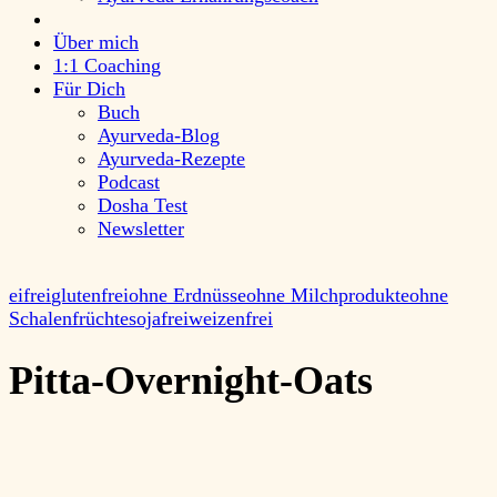
Über mich
1:1 Coaching
Für Dich
Buch
Ayurveda-Blog
Ayurveda-Rezepte
Podcast
Dosha Test
Newsletter
eifrei
glutenfrei
ohne Erdnüsse
ohne Milchprodukte
ohne
Schalenfrüchte
sojafrei
weizenfrei
Pitta-Overnight-Oats