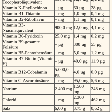
Tocopheroläquivalent
Vitamin K-Phyllochinon
– µg
60 µg
28 µg
Vitamin B1-Thiamin
– mg
1,0 mg
0,4 mg
Vitamin B2-Riboflavin
– mg
1,1 mg
0,1 mg
Vitamin B3-
900,0 mg
12,0 mg
4,1 mg
Niacinäquivalent
Vitamin B6-Pyridoxin
25,0 mg
1,4 mg
0,2 mg
Vitamin B9-gesamte
– µg
300 µg
55 µg
Folsäure
Vitamin B5-Pantothensäure
– mg
5,0 mg
1,2 mg
Vitamin B7-Biotin (Vitamin
– µg
40,0 µg
11,9 µg
H)
5.000,0
Vitamin B12-Cobalamin
4,0 µg
0,0 µg
µg
Vitamin C-Ascorbinsäure
– mg
95,0 mg
5,6 mg
1.500
Natrium
2.400 mg
248 mg
mg
2.300
Chlorid
– mg
462 mg
mg
Salz
6,00 g
3,75 g
0,62 g