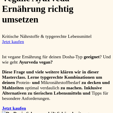
Ernährung richtig
umsetzen
Kritische Nährstoffe & typgerechte Lebensmittel
Jetzt kaufen
Ist vegane Ernährung für deinen
Dosha-Typ
geeignet
? Und
wie geht
Ayurveda vegan?
Diese Frage und viele weitere klären wir in dieser
Masterclass. Lerne typgerechte Kombinationen um
deinen
Protein-
und
Mikronährstoffbedarf
zu decken und
Mahlzeiten
optimal verdaulich
zu machen. Inklusive
Alternativen zu tierischen Lebensmitteln und
Tipps für
besondere Anforderungen.
Jetzt kaufen