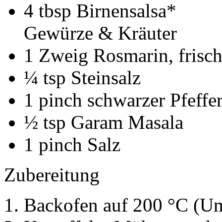
4
tbsp Birnensalsa*
Gewürze & Kräuter
1
Zweig Rosmarin, frisc
¼
tsp Steinsalz
1
pinch schwarzer Pfeffe
½
tsp Garam Masala
1
pinch Salz
Zubereitung
Backofen auf 200 °C (Um